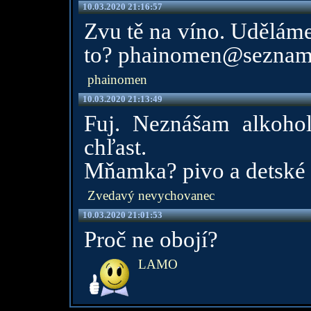
10.03.2020 21:16:57
Zvu tě na víno. Uděláme
to? phainomen@seznam
phainomen
10.03.2020 21:13:49
Fuj. Neznášam alkohol
chľast.
Mňamka? pivo a detské
Zvedavý nevychovanec
10.03.2020 21:01:53
Proč ne obojí?
LAMO