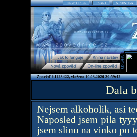
REGISTRACE
TABLO
STATISTIKA
Zpověď č.1123422, vloženo 10.03.2020 20:59:42
Dala b
Nejsem alkoholik, asi te
Naposled jsem pila tyyy
jsem slinu na vinko po 