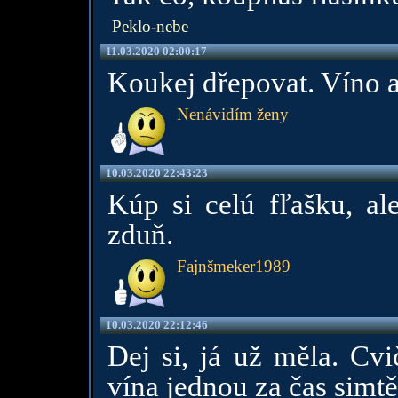
Peklo-nebe
11.03.2020 02:00:17
Koukej dřepovat. Víno 
Nenávidím ženy
10.03.2020 22:43:23
Kúp si celú fľašku, al
zduň.
Fajnšmeker1989
10.03.2020 22:12:46
Dej si, já už měla. Cvič
vína jednou za čas simtě