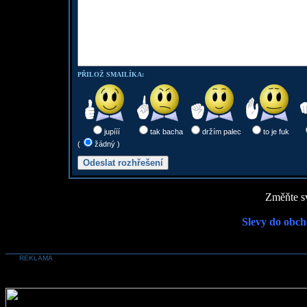
PŘILOŽ SMAILÍKA:
jupííí
tak bacha
držím palec
to je fuk
(
žádný )
Změňte sv
Slevy do obch
REKLAMA