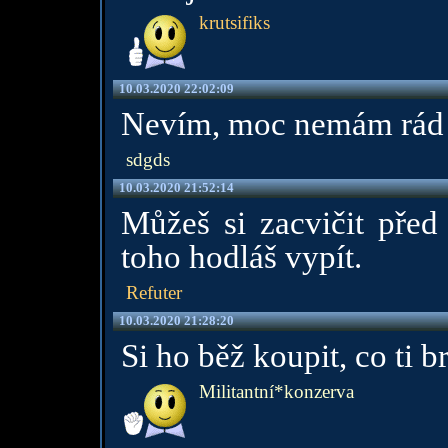
krutsifiks
10.03.2020 22:02:09
Nevím, moc nemám rád ho
sdgds
10.03.2020 21:52:14
Můžeš si zacvičit před
toho hodláš vypít.
Refuter
10.03.2020 21:28:20
Si ho běž koupit, co ti b
Militantní*konzerva