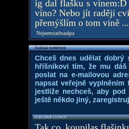
ig dal flašku s vínem:D
víno? Nebo jít raději cv
přemýšlím o tom vině ..
Nejsemzadnaalpa
Zaslaná rozhřešení
Chceš dnes udělat dobrý
hříšníkovi tím, že mu dá
poslat na e-mailovou adre
napsat veřejně vyplněním f
jestliže nechceš, aby pod
ještě někdo jiný, zaregistruj
11.03.2020 23:54:57
Tak co, koupilas flašink