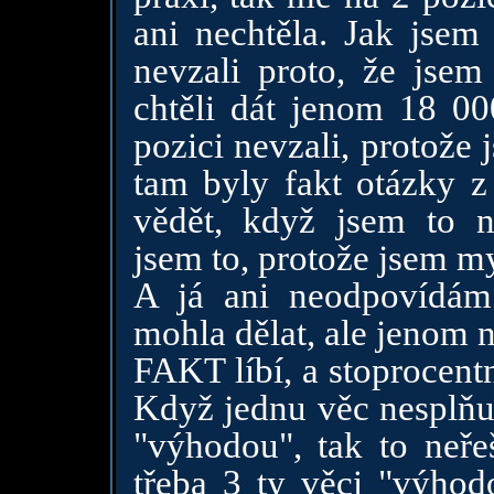
ani nechtěla. Jak jsem
nevzali proto, že jsem
chtěli dát jenom 18 0
pozici nevzali, protože 
tam byly fakt otázky z
vědět, když jsem to n
jsem to, protože jsem my
A já ani neodpovídám
mohla dělat, ale jenom n
FAKT líbí, a stoprocent
Když jednu věc nesplňuj
"výhodou", tak to neře
třeba 3 ty věci "výhod