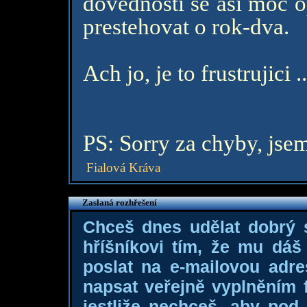
dovednosti se asi moc o
prestehovat o rok-dva.
Ach jo, je to frustrujici ..
PS: Sorry za chyby, jse
Fialová Kráva
Zaslaná rozhřešení
Chceš dnes udělat dobrý
hříšníkovi tím, že mu dá
poslat na e-mailovou adre
napsat veřejně vyplněním f
jestliže nechceš, aby pod