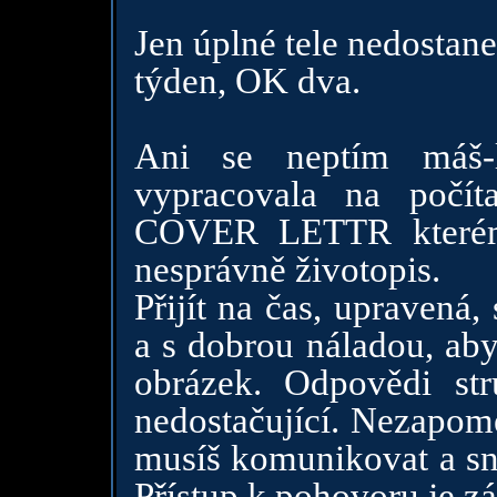
Jen úplné tele nedostane
týden, OK dva.
Ani se neptím máš-l
vypracovala na počí
COVER LETTR kterému
nesprávně životopis.
Přijít na čas, upravená, 
a s dobrou náladou, aby
obrázek. Odpovědi s
nedostačující. Nezapome
musíš komunikovat a sna
Přístup k pohovoru je zá