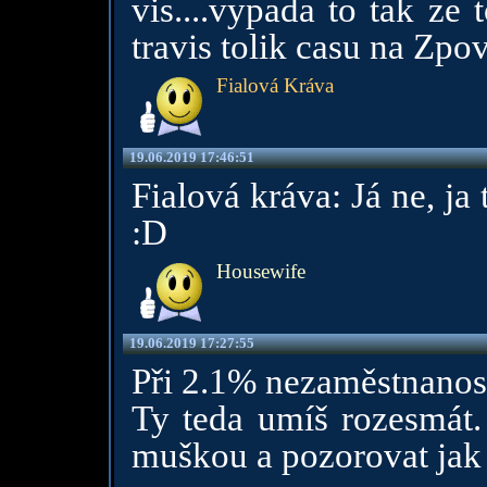
vis....vypada to tak ze
travis tolik casu na Zpov
Fialová Kráva
19.06.2019 17:46:51
Fialová kráva: Já ne, j
:D
Housewife
19.06.2019 17:27:55
Při 2.1% nezaměstnanos
Ty teda umíš rozesmát.
muškou a pozorovat jak u