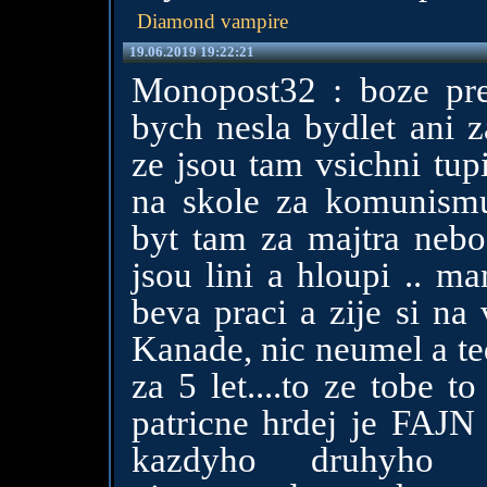
Diamond vampire
19.06.2019 19:22:21
Monopost32 : boze pre
bych nesla bydlet ani z
ze jsou tam vsichni tup
na skole za komunismu
byt tam za majtra nebo
jsou lini a hloupi .. 
beva praci a zije si na
Kanade, nic neumel a te
za 5 let....to ze tobe to
patricne hrdej je FAJN 
kazdyho druhyho 