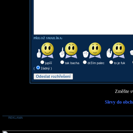
PŘILOŽ SMAILÍKA:
jupííí
tak bacha
držím palec
to je fuk
(
žádný )
Změňte sv
Slevy do obch
REKLAMA