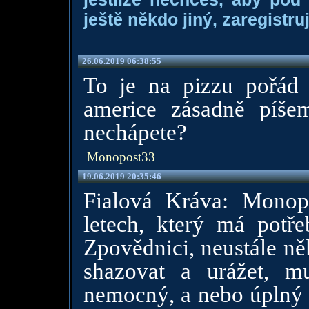
ještě někdo jiný, zaregistruj
26.06.2019 06:38:55
To je na pizzu pořád 
americe zásadně píš
nechápete?
Monopost33
19.06.2019 20:35:46
Fialová Kráva: Monopo
letech, který má potře
Zpovědnici, neustále ně
shazovat a urážet, 
nemocný, a nebo úplný d