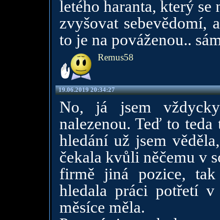
letého haranta, který se
zvyšovat sebevědomí, al
to je na pováženou.. sám 
Remus58
19.06.2019 20:34:27
No, já jsem vždycky
nalezenou. Teď to teda 
hledání už jsem věděla,
čekala kvůli něčemu v so
firmě jiná pozice, ta
hledala práci potřetí 
měsíce měla.