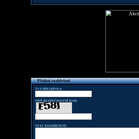
Přidání rozhřešení
TVÁ PŘEZDÍVKA:
OPIŠ BEZPEČNOSTNÍ KOD:
TEXT ROZHŘEŠENÍ: