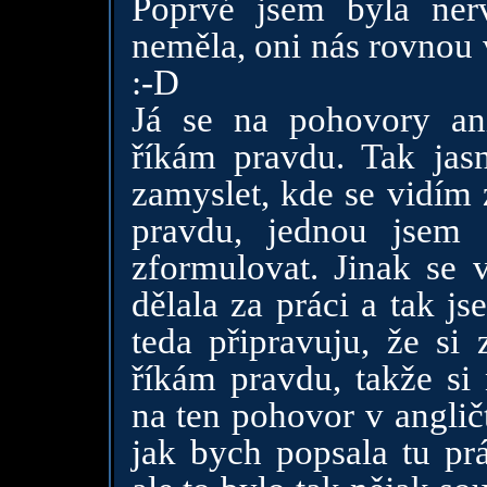
Poprvé jsem byla ner
neměla, oni nás rovnou
:-D
Já se na pohovory ani
říkám pravdu. Tak jas
zamyslet, kde se vidím z
pravdu, jednou jsem 
zformulovat. Jinak se 
dělala za práci a tak j
teda připravuju, že si 
říkám pravdu, takže si 
na ten pohovor v anglič
jak bych popsala tu prá