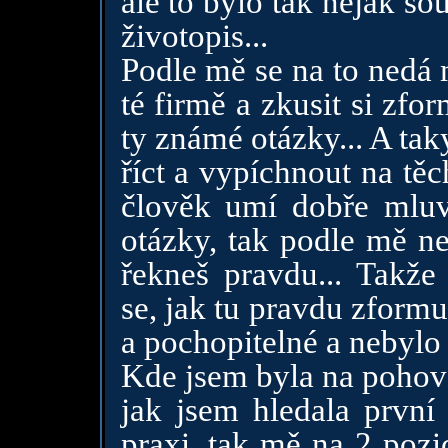
ale to bylo tak nějak so
životopis...
Podle mě se na to nedá mo
té firmě a zkusit si zf
ty známé otázky... A tak
říct a vypíchnout na tě
člověk umí dobře mluv
otázky, tak podle mě ne
řekneš pravdu... Takže 
se, jak tu pravdu zformu
a pochopitelné a nebylo 
Kde jsem byla na pohovo
jak jsem hledala první
praxi, tak mě na 2 pozi