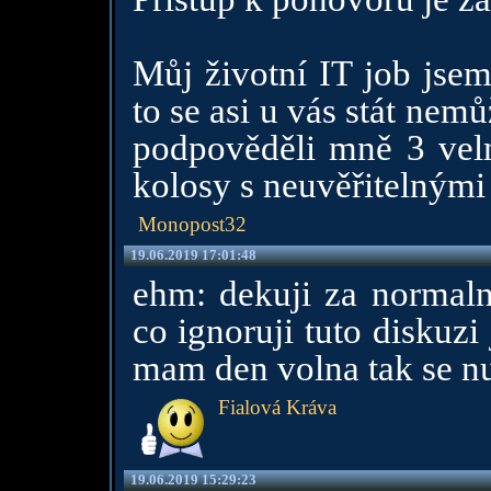
Můj životní IT job jse
to se asi u vás stát nem
podpověděli mně 3 velm
kolosy s neuvěřitelnými
Monopost32
19.06.2019 17:01:48
ehm: dekuji za normaln
co ignoruji tuto diskuz
mam den volna tak se n
Fialová Kráva
19.06.2019 15:29:23