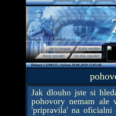
REGISTRACE
TABLO
STATISTIKA
Diskuze č.1100125, vloženo 19.06.2019 15:05:48
pohovo
Jak dlouho jste si hled
pohovory nemam ale 
'pripravila' na oficialn