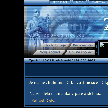
REGISTRACE
TABLO
STATISTIKA
Zpověď č.1092888, vloženo 04.04.2019 22:26:08
Je realne zhubnout 15 kil za 3 mesice ? 5k
Nejvic dela neumatika v pase a stehna..
Fialová Kráva