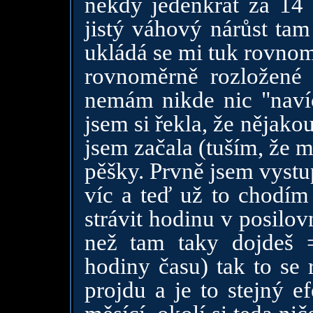
někdy jedenkrát za 14 
jistý váhový nárůst tam
ukládá se mi tuk rovnom
rovnoměrně rozložené 
nemám nikde nic "naví
jsem si řekla, že nějako
jsem začala (tuším, že m
pěšky. Prvně jsem vystu
víc a teď už to chodím 
strávit hodinu v posilov
než tam taky dojdeš 
hodiny času) tak to se 
projdu a je to stejný e