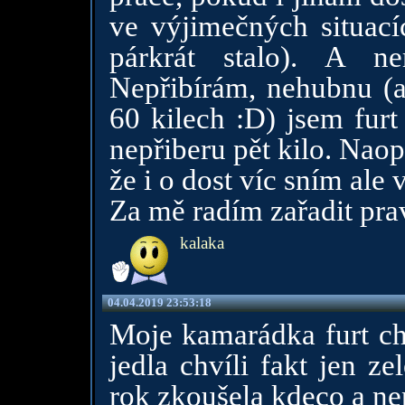
ve výjimečných situací
párkrát stalo). A n
Nepřibírám, nehubnu (a
60 kilech :D) jsem furt
nepřiberu pět kilo. Naop
že i o dost víc sním ale v
Za mě radím zařadit pra
kalaka
04.04.2019 23:53:18
Moje kamarádka furt cht
jedla chvíli fakt jen z
rok zkoušela kdeco a n