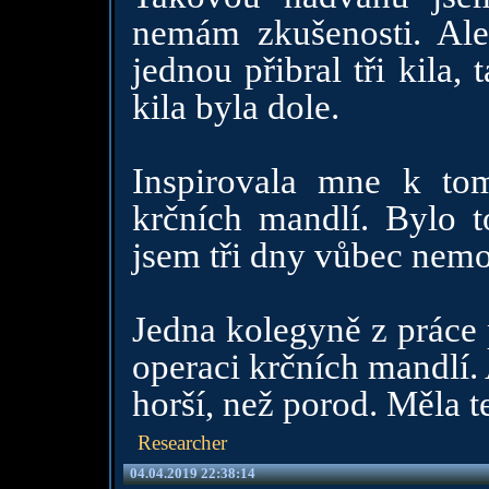
nemám zkušenosti. Ale
jednou přibral tři kila, 
kila byla dole.
Inspirovala mne k to
krčních mandlí. Bylo 
jsem tři dny vůbec nemohl
Jedna kolegyně z práce 
operaci krčních mandlí.
horší, než porod. Měla te
Researcher
04.04.2019 22:38:14