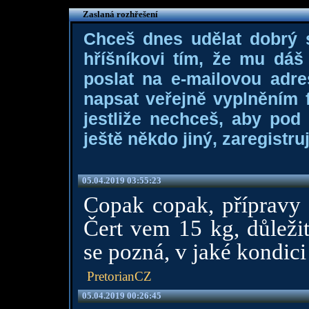
Zaslaná rozhřešení
Chceš dnes udělat dobrý
hříšníkovi tím, že mu dá
poslat na e-mailovou adre
napsat veřejně vyplněním f
jestliže nechceš, aby pod
ještě někdo jiný, zaregistruj
05.04.2019 03:55:23
Copak copak, přípravy 
Čert vem 15 kg, důleži
se pozná, v jaké kondici
PretorianCZ
05.04.2019 00:26:45