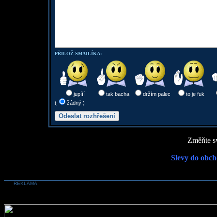
PŘILOŽ SMAILÍKA:
jupííí
tak bacha
držím palec
to je fuk
(
žádný )
Změňte sv
Slevy do obch
REKLAMA