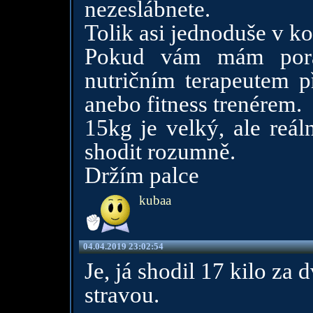
nezeslábnete.
Tolik asi jednoduše v ko
Pokud vám mám porad
nutričním terapeutem 
anebo fitness trenérem.
15kg je velký, ale reáln
shodit rozumně.
Držím palce
kubaa
04.04.2019 23:02:54
Je, já shodil 17 kilo z
stravou.