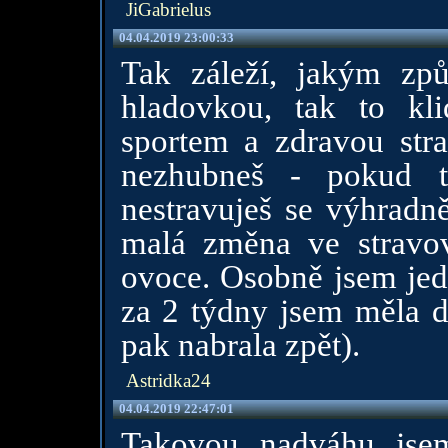
JiGabrielus
04.04.2019 23:00:33
Tak záleží, jakým způ
hladovkou, tak to kli
sportem a zdravou stra
nezhubneš - pokud 
nestravuješ se výhradně
malá změna ve stravo
ovoce. Osobně jsem jed
za 2 týdny jsem měla d
pak nabrala zpět).
Astridka24
04.04.2019 22:47:01
Takovou nadváhu jse