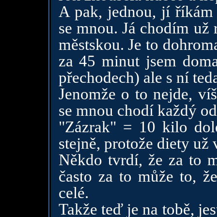
A pak, jednou, jí říkám
se mnou. Já chodím už r
městskou. Je to dohrom
za 45 minut jsem doma 
přechodech) ale s ní teda
Jenomže o to nejde, ví
se mnou chodí každý odp
"Zázrak" = 10 kilo dole
stejně, protože diety už 
Někdo tvrdí, že za to m
často za to může to, ž
celé.
Takže teď je na tobě, je