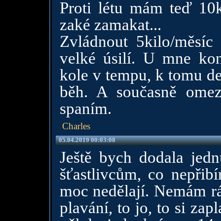
Proti létu mám teď 10
zaké zamakat...
Zvládnout 5kilo/měsíc 
velké úsilí. U mne kon
kole v tempu, k tomu de
běh. A současně omezi
spaním.
Charles
05.04.2019 00:03:08
Ještě bych dodala jed
šťastlivcům, co nepřibí
moc nedělají. Nemám rád
plavání, to jo, to si za