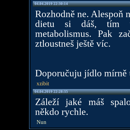
04.04.2019 22:30:14
Rozhodně ne. Alespoň ne
dietu si dáš, tím v
metabolismus. Pak za
ztloustneš ještě víc.
Doporučuju jídlo mírně u
xzibit
04.04.2019 22:28:35
Záleží jaké máš spa
někdo rychle.
Nun