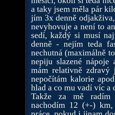
měsící, okolí si teda nič
a taky jsem měla pár kil
jím 3x denně odjakživa,
nevyhovuje a není to an
sedí, každý si musí naj
denně - nejím teda fa
nechutná (maximálně tor
nepiju slazené nápoje 
mám relativně zdravý j
nepočítám kalorie apod
hlad a co mu vadí víc a
Takže za mě radím 
nachodím 12 (+-) km, 
práce, pokud i jinam do