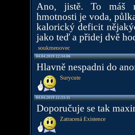
Ano, jistě. To máš 
hmotnosti je voda, půlk
kalorický deficit nějak
jako teď a přidej dvě ho
soukmenovec
04.04.2019 22:34:06
Hlavně nespadni do ano
Surycute
04.04.2019 22:33:11
Doporučuje se tak maxim
Zatracená Existence