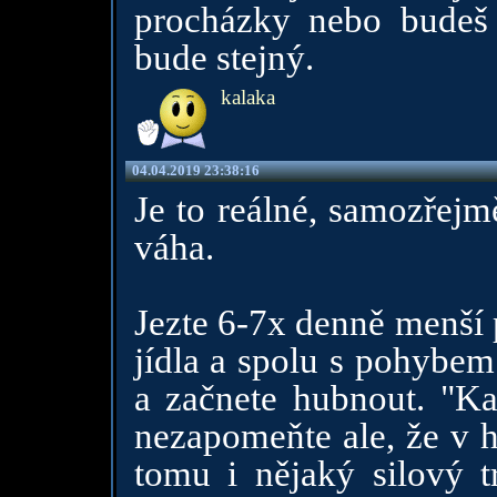
procházky nebo budeš 
bude stejný.
kalaka
04.04.2019 23:38:16
Je to reálné, samozřejm
váha.
Jezte 6-7x denně menší
jídla a spolu s pohybem
a začnete hubnout. "Ka
nezapomeňte ale, že v h
tomu i nějaký silový t