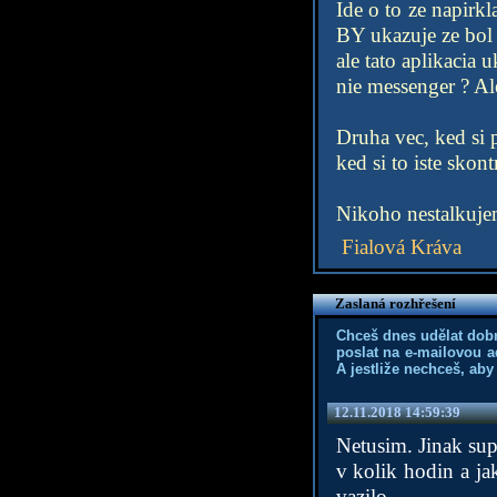
Ide o to ze napirk
BY ukazuje ze bol
ale tato aplikacia 
nie messenger ? Ale
Druha vec, ked si 
ked si to iste skon
Nikoho nestalkujem
Fialová Kráva
Zaslaná rozhřešení
Chceš dnes udělat dob
poslat na e-mailovou a
A jestliže nechceš, aby
12.11.2018 14:59:39
Netusim. Jinak sup
v kolik hodin a ja
vazilo.