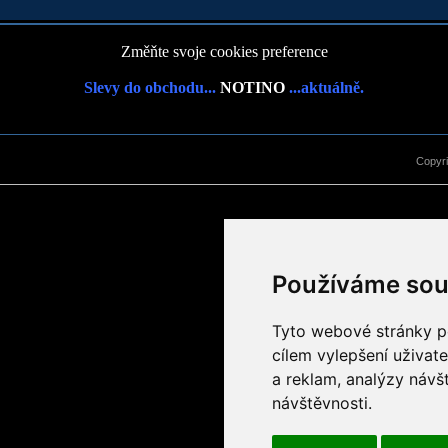
Změňte svoje cookies preference
Slevy do obchodu...
NOTINO
...aktuálně.
Copyr
Používáme sou
Tyto webové stránky po
cílem vylepšení uživat
a reklam, analýzy návš
návštěvnosti.