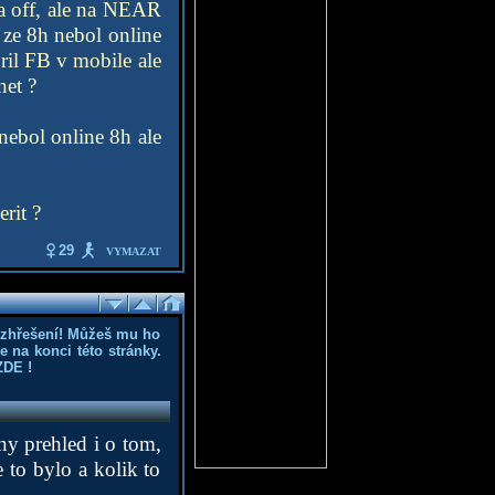
ma off, ale na NEAR
ze 8h nebol online
oril FB v mobile ale
net ?
nebol online 8h ale
rit ?
29
VYMAZAT
ozhřešení! Můžeš mu ho
 na konci této stránky.
ZDE
!
ny prehled i o tom,
 to bylo a kolik to