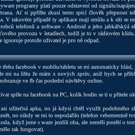
pyware programy platí pouze odstavení od signálu/napájení
chrana. Ať si ppříšte zkusí tento spící člověk přepnout t
la. V takovém případě ty aplikace mají smůlu a k síti se n
ýrobců telefonů a software - Android a jeho jabkářskýá e
íťového provozu v letadlech, tudíž je to v rádiovém klidu.
ce ignoruje protože uživatel je pro ně odpad.
 třeba facebook v mobilu/tabletu se mi automaticky hlásí, 
jde mi na lištu že mám x nových zpráv, aniž bych se přihlá
zobrazuje ve fb čas poslední návštěvy online.
vat spíše na facebook na PC, kolik hodin se ti u přítele u
 asi užitečná apka, no já kdysi chtěl využít podobného s
t, no nikdy se mi to nepodařilo (telefon vehementně tvr
oda, když jsme s waze jezdili oba, ale neměli ponětí o tom
 mělo tak fungovat).