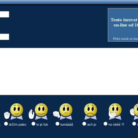
Tento inzerat
on-line od 
Přidej inzerát on-lin
a
držím palec
to je fuk
tumáááš
ach jo
no nééé ?!