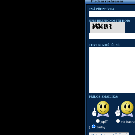
Přidání rozhřešení
TVÁ PŘEZDÍVKA:
OPIŠ BEZPEČNOSTNÍ KOD:
TEXT ROZHŘEŠENÍ:
PŘILOŽ SMAILÍKA:
jupííí
tak bach
(
žádný )