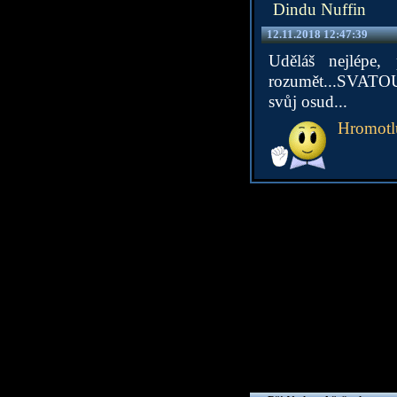
Dindu Nuffin
12.11.2018 12:47:39
Uděláš nejlépe
rozumět...SVATOU
svůj osud...
Hromotl