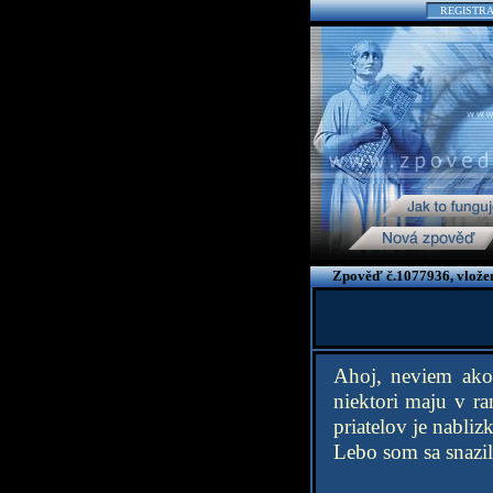
REGISTR
Zpověď č.1077936, vložen
Ahoj, neviem ako
niektori maju v r
priatelov je nabliz
Lebo som sa snazil