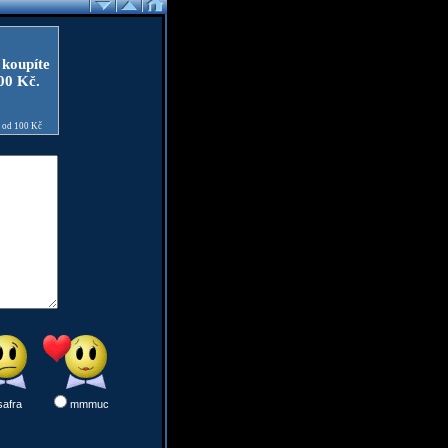
 koupíte
100 Kč.
e od 100 Kč
safra
mmmuc