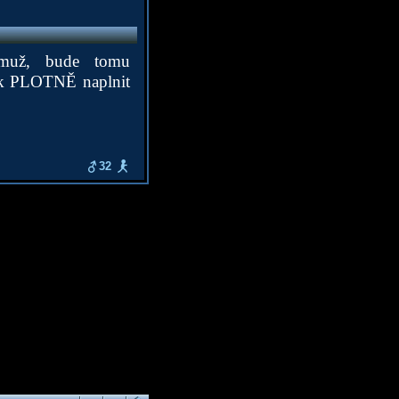
 muž, bude tomu
 k PLOTNĚ naplnit
32