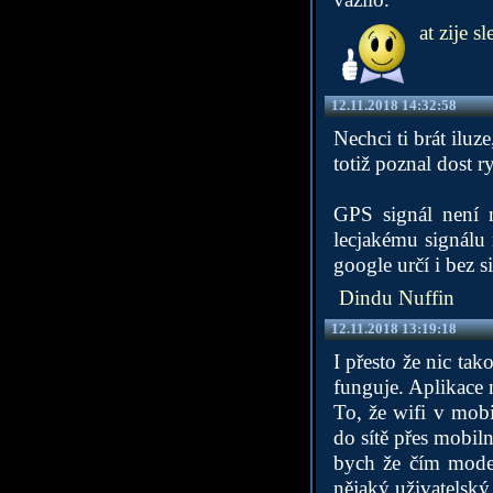
at zije s
12.11.2018 14:32:58
Nechci ti brát iluz
totiž poznal dost 
GPS signál není n
lecjakému signálu 
google určí i bez s
Dindu Nuffin
12.11.2018 13:19:18
I přesto že nic ta
funguje. Aplikace 
To, že wifi v mob
do sítě přes mobiln
bych že čím moder
nějaký uživatelský