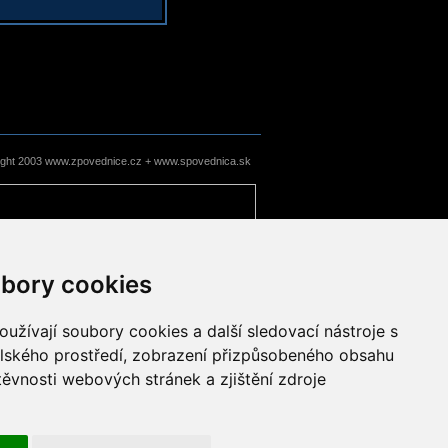
ight 2003 www.zpovednice.cz + www.spovednica.sk
bory cookies
užívají soubory cookies a další sledovací nástroje s
elského prostředí, zobrazení přizpůsobeného obsahu
těvnosti webových stránek a zjištění zdroje