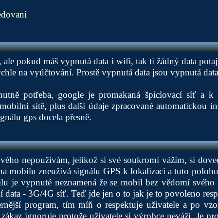
ledovani
e, ale pokud máš vypnutá data i wifi, tak ti žádný data pota
rychle na vyúčtování. Prostě vypnutá data jsou vypnutá data
utně potřeba, google je promakaná špiclovací síť a k 
mobilní sítě, plus další údaje zpracované automatickou inte
ignálu gps docela přesně.
kového nepoužívám, jelikož si své soukromí vážím, si doved
na mobilu zneužívá signálu GPS k lokalizaci a tuto polohu s
ilu je vypnuté neznamená že se mobil bez vědomí svého 
í data - 3G/4G síť. Teď jde jen o to jak je to povoleno resp
nější program, tím míň o respektuje uživatele a po v
 zákaz ignoruje protože uživatele si výrobce neváží. Je p