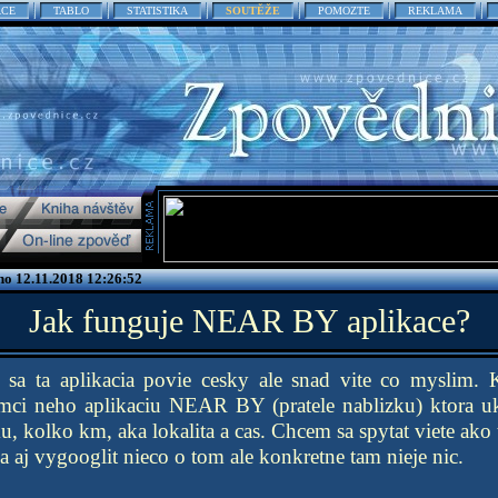
ACE
TABLO
STATISTIKA
SOUTĚŽE
POMOZTE
REKLAMA
o 12.11.2018 12:26:52
Jak funguje NEAR BY aplikace?
 sa ta aplikacia povie cesky ale snad vite co myslim
amci neho aplikaciu NEAR BY (pratele nablizku) ktora uk
ku, kolko km, aka lokalita a cas. Chcem sa spytat viete ako
a aj vygooglit nieco o tom ale konkretne tam nieje nic.