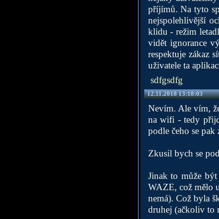
příjímů. Na tyto s
nejspolehlivější o
klidu - režim letad
vidět ignorance v
respektuje zákaz s
uživatele ta aplika
sdfgsdfg
12.11.2018 13:18:03
Nevím. Ale vím, že
na wifi - tedy při
podle čeho se pak 
Zkusil bych se podí
Jinak to může být
WAZE, což mělo umě
nemá). Což byla šk
druhej (ačkoliv to