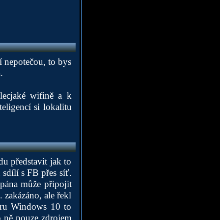
jí nepotečou, to bys
.
lecjaké wifině a k
ligencí si lokalitu
u představit jak to
dílí s FB přes síť.
pána může připojit
. zakázáno, ale řekl
zoru Windows 10 to
ro ně pouze zdrojem