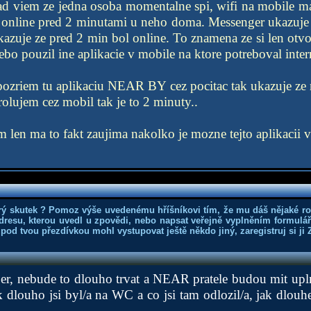
lad viem ze jedna osoba momentalne spi, wifi na mobile 
 online pred 2 minutami u neho doma. Messenger ukazuje 
ukazuje ze pred 2 min bol online. To znamena ze si len otv
bo pouzil ine aplikacie v mobile na ktore potreboval inter
pozriem tu aplikaciu NEAR BY cez pocitac tak ukazuje ze 
trolujem cez mobil tak je to 2 minuty..
 len ma to fakt zaujima nakolko je mozne tejto aplikacii ve
rý skutek ? Pomoz výše uvedenému hříšníkovi tím, že mu dáš nějaké r
dresu, kterou uvedl u zpovědi, nebo napsat veřejně vyplněním formuláře
 pod tvou přezdívkou mohl vystupovat ještě někdo jiný, zaregistruj si ji
er, nebude to dlouho trvat a NEAR pratele budou mit upl
k dlouho jsi byl/a na WC a co jsi tam odlozil/a, jak dlouhe