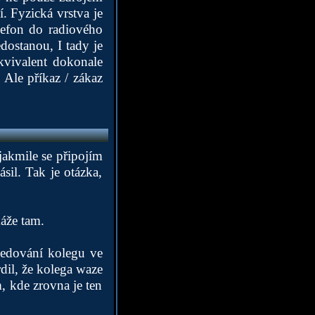
. Fyzická vrstva je
elefon do radiového
edostanou, I tady je
kvivalent dokonale
 Ale příkaz / zákaz
jakmile se připojím
sil. Tak je otázka,
káže tam.
ledování kolegu ve
dil, že kolega waze
, kde zrovna je ten