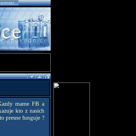
KONTAKT
. Kazdy mame FB a
azuje kto z nasich
 to presne funguje ?