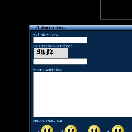
Přidání rozhřešení
TVÁ PŘEZDÍVKA:
OPIŠ BEZPEČNOSTNÍ KOD:
TEXT ROZHŘEŠENÍ:
PŘILOŽ SMAILÍKA: