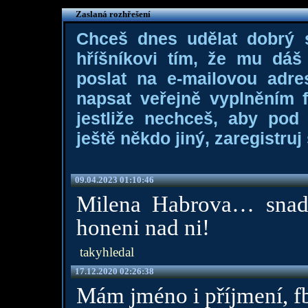
Zaslaná rozhřešení
Chceš dnes udělat dobrý
hříšníkovi tím, že mu dá
poslat na e-mailovou adre
napsat veřejně vyplněním f
jestliže nechceš, aby pod
ještě někdo jiný, zaregistruj 
09.04.2023 01:10:46
Milena Habrova… snad 
honeni nad ni!
takyhledal
17.12.2020 02:26:38
Mám jméno i příjmení, fb