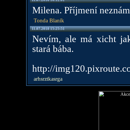
Milena. Příjmení neznám
Tonda Blaník
11.07.2018 15:25:51
Nevím, ale má xicht ja
stará bába.
http://img120.pixroute.
arhsrztkasrga