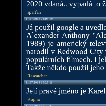
2020 vdaná.. vypadá to ž
sparťan
11.07.2018 21:08:19
Já použil google a uvedlo
Alexander Anthony "Ale
1989) je americký telev
narodil v Redwood City v
populárních filmech. I jeh
Takže někdo použil jeho
Researcher
11.07.2018 19:29:11
Její pravé jméno je Karel
Kopho
11.07.2018 16:12:01