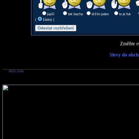
jupííí
tak bacha
držím palec
to je fuk
(
žádný )
Změňte sv
Slevy do obch
REKLAMA