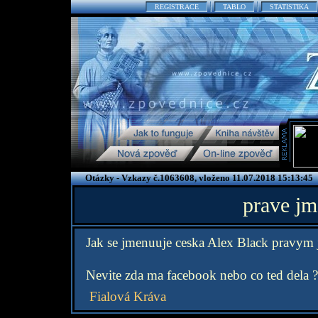
REGISTRACE
TABLO
STATISTIKA
Otázky - Vzkazy č.1063608, vloženo 11.07.2018 15:13:45
prave jm
Jak se jmenuuje ceska Alex Black pravym
Nevite zda ma facebook nebo co ted dela ?
Fialová Kráva