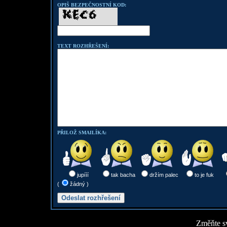
OPIŠ BEZPEČNOSTNÍ KOD:
TEXT ROZHŘEŠENÍ:
PŘILOŽ SMAILÍKA:
jupííí
tak bacha
držím palec
to je fuk
(
žádný )
Změňte sv