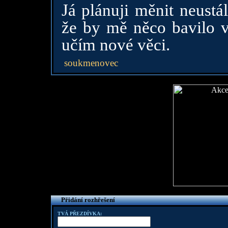
Já plánuji měnit neustá
že by mě něco bavilo v
učím nové věci.
soukmenovec
Přidání rozhřešení
TVÁ PŘEZDÍVKA: