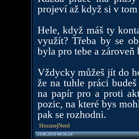
projeví až když si v tom
Hele, když máš ty konta
využít? Třeba by se obj
byla pro tebe a zároveň 
Vždycky můžeš jít do hor
že na tuhle práci budeš
na papír pro a proti ak
pozic, na které bys mohla
pak se rozhodni.
HroznejNerd
24.06.2018 00:56:24