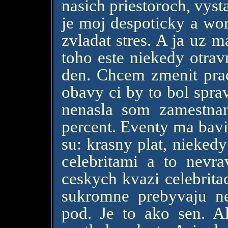
nasich priestoroch, vys
je moj despoticky a wor
zvladat stres. A ja uz 
toho este niekedy otrav
den. Chcem zmenit pra
obavy ci by to bol spr
nenasla som zamestna
percent. Eventy ma bavia
su: krasny plat, nieke
celebritami a to nevr
ceskych kvazi celebrita
sukromne prebyvaju n
pod. Je to ako sen. 