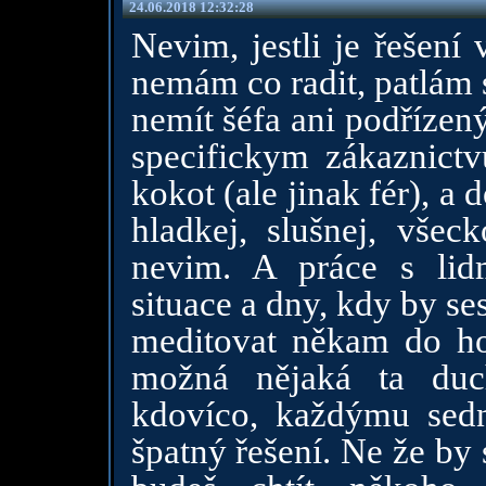
24.06.2018 12:32:28
Nevim, jestli je řešení
nemám co radit, patlám 
nemít šéfa ani podřízený
specifickym zákaznictvu
kokot (ale jinak fér), a d
hladkej, slušnej, všeck
nevim. A práce s li
situace a dny, kdy by ses
meditovat někam do h
možná nějaká ta duc
kdovíco, každýmu sedn
špatný řešení. Ne že by 