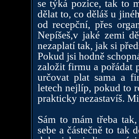
se týká pozice, tak to
dělat to, co děláš u jin
od recepční, přes organ
Nepíšeš,v jaké zemi d
nezaplatí tak, jak si př
Pokud jsi hodně schopná
založit firmu a pořádat
určovat plat sama a f
letech nejlíp, pokud to r
prakticky nezastavíš. M
Sám to mám třeba tak,
sebe a částečně to tak 