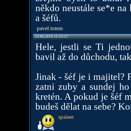
někdo neustále se*e na
a šéfů.
pavel totem
24.06.2018 11:33:17
Hele, jestli se Ti jedn
bavil až do důchodu, tak
Jinak - šéf je i majitel?
zatni zuby a sundej ho
kretén. A pokud je šéf m
budeš dělat na sebe? Kon
spaisee