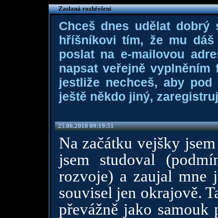
Zaslaná rozhřešení
Chceš dnes udělat dobrý
hříšníkovi tím, že mu dá
poslat na e-mailovou adre
napsat veřejně vyplněním f
jestliže nechceš, aby pod
ještě někdo jiný, zaregistruj
25.06.2018 09:19:51
Na začátku vejšky jsem 
jsem studoval (podmín
rozvoje) a zaujal mne j
souvisel jen okrajově. 
převážně jako samouk 