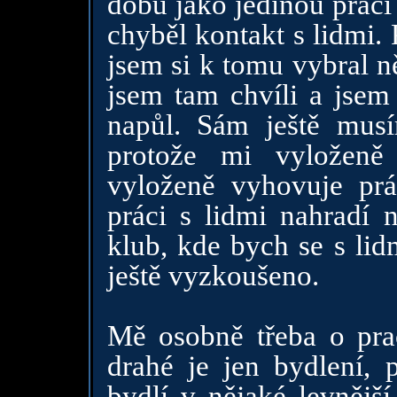
dobu jako jedinou práci
chyběl kontakt s lidmi.
jsem si k tomu vybral n
jsem tam chvíli a jsem 
napůl. Sám ještě musí
protože mi vyloženě
vyloženě vyhovuje pr
práci s lidmi nahradí
klub, kde bych se s li
ještě vyzkoušeno.
Mě osobně třeba o pra
drahé je jen bydlení, 
bydlí v nějaké levnější