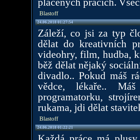
placených pracích. Všec
Blastoff
24.06.2018 01:27:54
Záleží, co jsi za typ člo
dělat do kreativních pr
videohry, film, hudba, kn
běž dělat nějaký sociální
divadlo.. Pokud máš r
vědce, lékaře.. Máš
programatorku, strojíren
rukama, jdi dělat stavitel
Blastoff
24.06.2018 01:22:21
Každá práce má plusy 