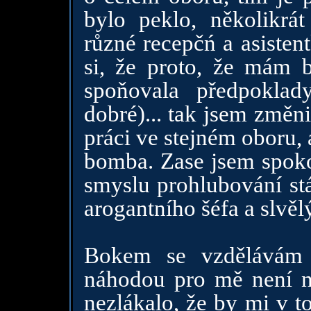
bylo peklo, několikrá
různé recepčń a asisten
si, že proto, že mám 
spoňovala předpokla
dobré)... tak jsem změni
práci ve stejném oboru, 
bomba. Zase jsem spoko
smyslu prohlubování st
arogantního šéfa a slvělý
Bokem se vzdělávám a
náhodou pro mě není ně
nezlákalo, že by mi v t