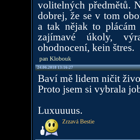
volitelných předmětů. N
dobrej, že se v tom obo
a tak nějak to plácám 
zajímavé úkoly, výr
ohodnocení, kein štres.
pan Klobouk
24.06.2018 13:16:27
Baví mě lidem ničit živo
Proto jsem si vybrala jo
Luxuuuus.
Zrzavá Bestie