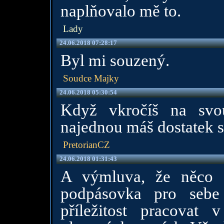
naplňovalo mě to.
Lady
24.06.2018 07:28:17
Byl mi souzený.
Soudce Majky
24.06.2018 05:30:54
Když vkročíš na svou
najednou máš dostatek s
PretorianCZ
24.06.2018 01:31:43
A výmluva, že něco 
podpásovka pro sebe
příležitost pracovat 