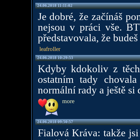
24.06.2018 11:11:02
Je dobré, že začínáš po
nejsou v práci vše. BT
představovala, že budeš 
leafroller
24.06.2018 10:29:53
Kdyby kdokoliv z těch 
ostatním tady chovala
normální rady a ještě si
more
24.06.2018 09:50:57
Fialová Kráva: takže js