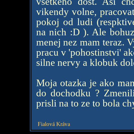
vsetkeho dost. Asi ch
vikendy volne, pracovat
pokoj od ludi (respktiv
na nich :D ). Ale bohuz
menej nez mam teraz. Vy
pracu v 'pohostinstvi' a
silne nervy a klobuk dole
Moja otazka je ako mam 
do dochodku ? Zmenili
prisli na to ze to bola c
Fialová Kráva