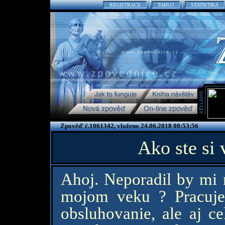
REGISTRACE
TABLO
STATISTIKA
Zpověď č.1061342, vloženo 24.06.2018 00:53:56
Ako ste si 
Ahoj. Neporadil by mi n
mojom veku ? Pracuje
obsluhovanie, ale aj ce