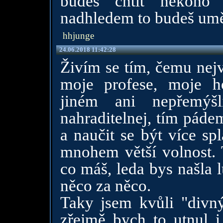
budeš chtít někoho 
nadhledem to budeš umět
hhjunge
24.06.2018 11:42:28
Živím se tím, čemu nejv
moje profese, moje h
jiném ani nepřemýš
nahraditelnej, tím páde
a naučit se být více sp
mnohem větší volnost. 
co máš, leda bys našla l
něco za něco.
Taky jsem kvůli "divný
zřejmě bych to utnul i