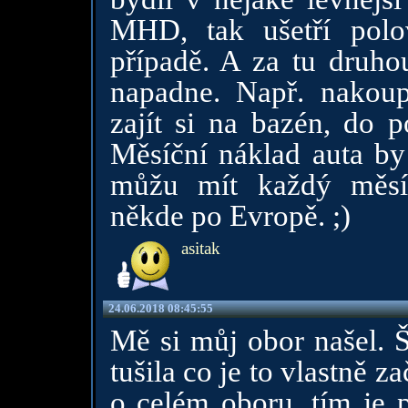
MHD, tak ušetří pol
případě. A za tu druho
napadne. Např. nakoupi
zajít si na bazén, do p
Měsíční náklad auta by
můžu mít každý měsí
někde po Evropě. ;)
asitak
24.06.2018 08:45:55
Mě si můj obor našel. 
tušila co je to vlastně za
o celém oboru, tím je p