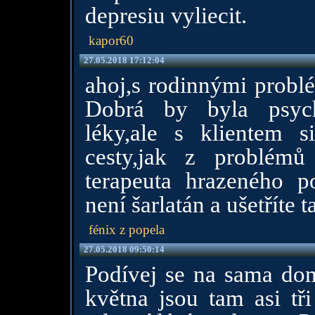
depresiu vyliecit.
kapor60
27.05.2018 17:12:04
ahoj,s rodinnými probl
Dobrá by byla psych
léky,ale s klientem s
cesty,jak z problémů
terapeuta hrazeného poj
není šarlatán a ušetříte 
fénix z popela
27.05.2018 09:50:14
Podívej se na sama dom
května jsou tam asi tři