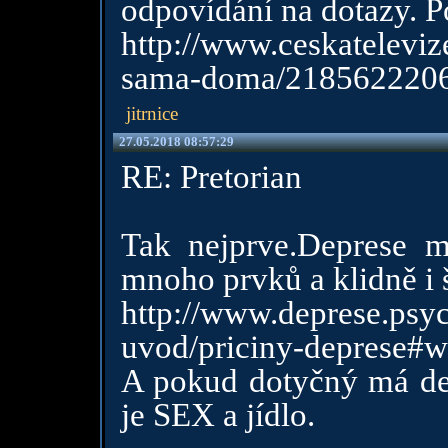
odpovídání na dotazy. Po
http://www.ceskatelevi
sama-doma/218562220
jitrnice
27.05.2018 08:57:29
RE: Pretorian
Tak nejprve.Deprese m
mnoho prvků a klidně i š
http://www.deprese.psy
uvod/priciny-deprese#w
A pokud dotyčný má de
je SEX a jídlo.