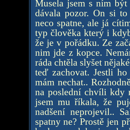
Musela jsem s ním být
dávala pozor. On si to 
neco spatne, ale já cít
typ člověka který i kdy
že je v pořádku. Ze zač
nim jde z kopce. Nemám
ráda chtěla slyšet něja
teď zachovat. Jestli 
mám nechat.. Rozhodně 
na poslední chvíli kdy
jsem mu říkala, že pu
nadšení neprojevil.. S
spatny ne? Prostě jen p