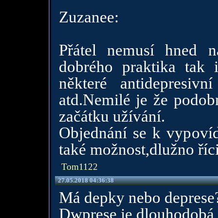
Zuzanee:
Přátel nemusí hned n
dobrého praktika tak
některé antidepresivní
atd.Nemilé je že podobn
začátku užívání.
Objednání se k vypovíd
také možnost,dlužno říci
Tom1122
27.05.2018 04:36:38
Má depky nebo deprese
Dwprese je dlouhodobá 