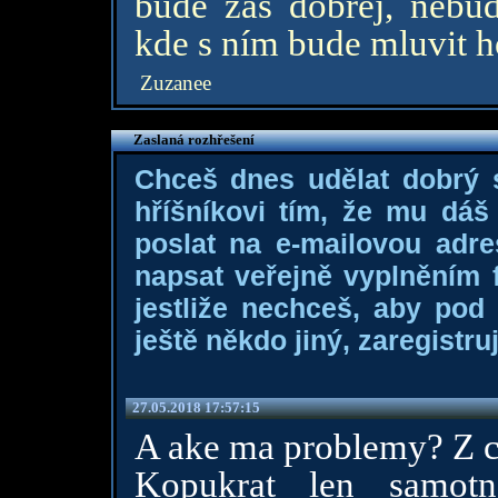
bude zas dobrej, nebud
kde s ním bude mluvit ho
Zuzanee
Zaslaná rozhřešení
Chceš dnes udělat dobrý
hříšníkovi tím, že mu dá
poslat na e-mailovou adre
napsat veřejně vyplněním f
jestliže nechceš, aby pod
ještě někdo jiný, zaregistruj
27.05.2018 17:57:15
A ake ma problemy? Z c
Kopukrat len samot