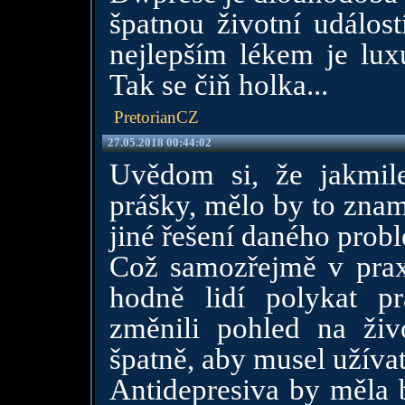
špatnou životní událos
nejlepším lékem je lux
Tak se čiň holka...
PretorianCZ
27.05.2018 00:44:02
Uvědom si, že jakmile
prášky, mělo by to znam
jiné řešení daného prob
Což samozřejmě v prax
hodně lidí polykat p
změnili pohled na ži
špatně, aby musel užíva
Antidepresiva by měla b