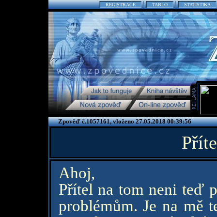
REGISTRACE
TABLO
STATISTIKA
Zpověď č.1057161, vloženo 27.05.2018 00:39:56
Příte
Ahoj,
Přítel na tom neni teď 
problémům. Je na mě te