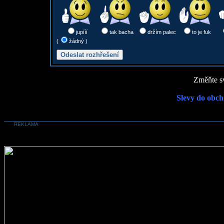
jupííí
tak bacha
držím palec
to je fuk
(
žádný )
Změňte sv
Slevy do obch
REKLAMA