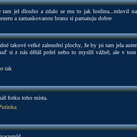
 tam jel dlouho a zdalo se mu to jak hodina...mluvil n
 jezeru a zamaskovanou branu si pamatuju dobre
né takové velké zalesnění plochy, že by jsi tam jela aut
Buď si z nás děláš prdel nebo to myslíš vážně, ale v tom
o tak
áš fotku toho místa.
Putinka
/yacprnld