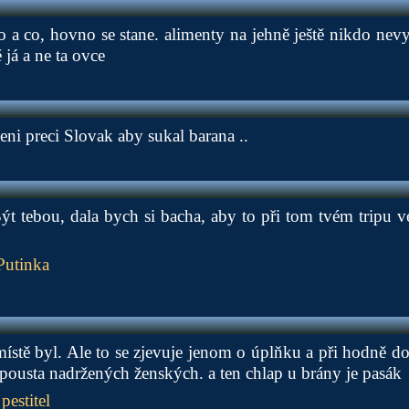
 a co, hovno se stane. alimenty na jehně ještě nikdo nev
já a ne ta ovce
ni preci Slovak aby sukal barana ..
Být tebou, dala bych si bacha, aby to při tom tvém tripu v
Putinka
ístě byl. Ale to se zjevuje jenom o úplňku a při hodně d
 spousta nadržených ženských. a ten chlap u brány je pasák
pestitel