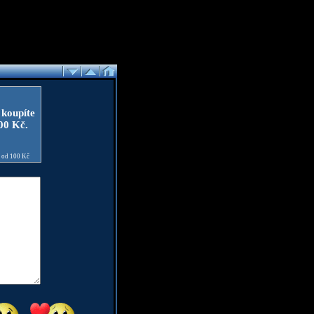
 koupíte
100 Kč.
e od 100 Kč