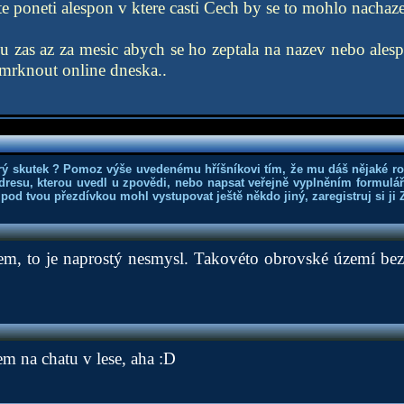
 poneti alespon v ktere casti Cech by se to mohlo nachaze
u zas az za mesic abych se ho zeptala na nazev nebo ale
o mrknout online dneska..
rý skutek ? Pomoz výše uvedenému hříšníkovi tím, že mu dáš nějaké r
dresu, kterou uvedl u zpovědi, nebo napsat veřejně vyplněním formuláře
 pod tvou přezdívkou mohl vystupovat ještě někdo jiný, zaregistruj si ji
em, to je naprostý nesmysl. Takovéto obrovské území bez 
m na chatu v lese, aha :D