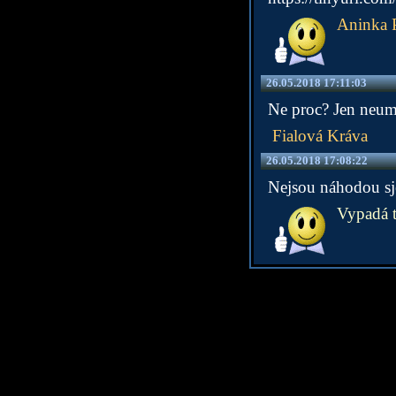
Aninka 
26.05.2018 17:11:03
Ne proc? Jen neum
Fialová Kráva
26.05.2018 17:08:22
Nejsou náhodou sj
Vypadá t