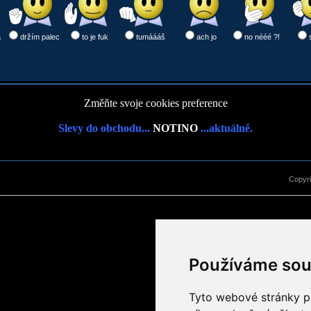
a
držím palec
to je fuk
tumáááš
ach jo
no nééé ?!
Změňte svoje cookies preference
Slevy do obchodu...
NOTINO
...aktuálně.
Copyr
Používáme sou
Tyto webové stránky po