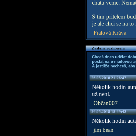
chatu veme. Nemate
S tim pritelem bud
je ale chci se na t
Fialová Kráva
Zaslaná rozhřešení
Chceš dnes udělat dob
poslat na e-mailovou a
A jestliže nechceš, aby
26.05.2018 21:26:47
Několik hodin aut
už není.
Občan007
26.05.2018 18:49:42
Několik hodin aute
jim bean