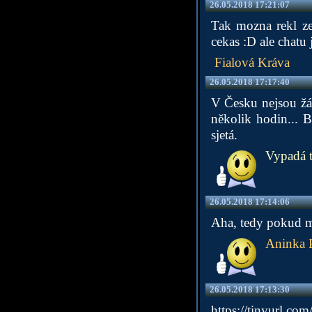
26.05.2018 17:21:07
Tak mozna rekl ze
cekas :D ale chatu
Fialová Kráva
26.05.2018 17:17:40
V Česku nejsou žád
několik hodin... 
sjetá.
Vypadá t
26.05.2018 17:14:06
Aha, tedy pokud m
Aninka 
26.05.2018 17:13:30
https://tinyurl.com