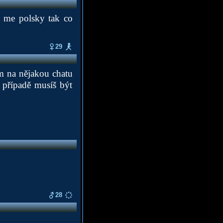
a me polsky tak co
29
em na nějakou chatu
 případě musíš být
28