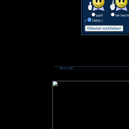
jupííí
tak bach
(
žádný )
REKLAMA