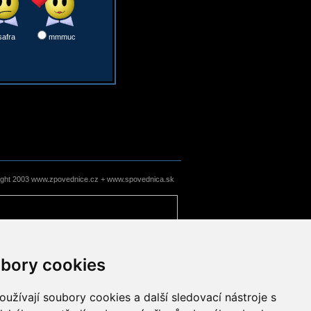
safra
mmmuc
ight 2003 www.zpovednice.cz + www.spovednica.sk
bory cookies
užívají soubory cookies a další sledovací nástroje s