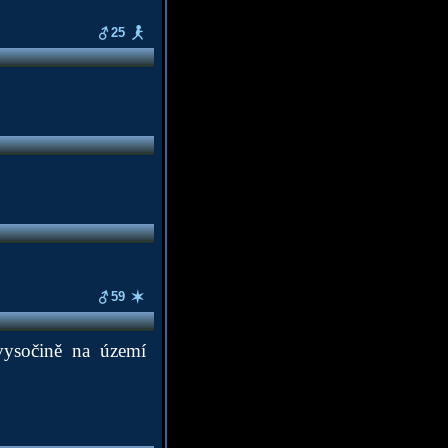
25
59
vysočině na území