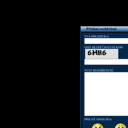
Přidání rozhřešení
TVÁ PŘEZDÍVKA:
OPIŠ BEZPEČNOSTNÍ KOD:
TEXT ROZHŘEŠENÍ:
PŘILOŽ SMAILÍKA: