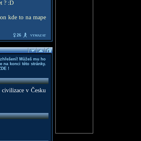
t ? :D
spon kde to na mape
26
VYMAZAT
ozhřešení! Můžeš mu ho
 na konci této stránky.
ZDE
!
civilizace v Česku