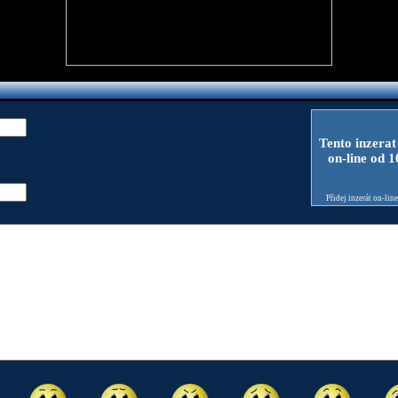
Tento inzerat
on-line od 
Přidej inzerát on-lin