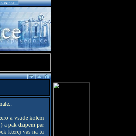
KONTAKT
male..
ezero a vsude kolem
sy) a pak dzipem par
ek kterej vas na tu