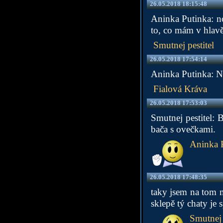
26.05.2018 18:15:48
Aninka Putinka: no
to, co mám v hlavě 
Smutnej pestitel
26.05.2018 17:54:14
Aninka Putinka: Ne
Fialová Kráva
26.05.2018 17:53:03
Smutnej pestitel: 
bača s ovečkami.
Aninka 
26.05.2018 17:48:35
taky jsem na tom m
sklepě tý chaty je
Smutnej 