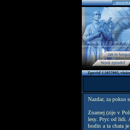
REGISTR
Zpověď č.1057095, vlože
Nazdar, za pokus se
Znamej (zije v Pol
lesy. Pryc od lidi.
hodin a ta chata j