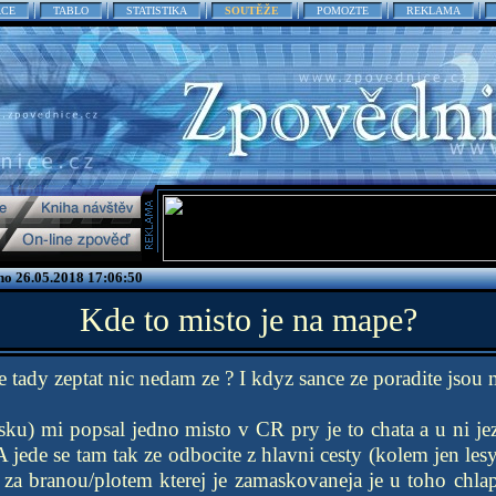
ACE
TABLO
STATISTIKA
SOUTĚŽE
POMOZTE
REKLAMA
no 26.05.2018 17:06:50
Kde to misto je na mape?
 tady zeptat nic nedam ze ? I kdyz sance ze poradite jsou 
sku) mi popsal jedno misto v CR pry je to chata a u ni j
 A jede se tam tak ze odbocite z hlavni cesty (kolem jen le
e za branou/plotem kterej je zamaskovaneja je u toho chlap