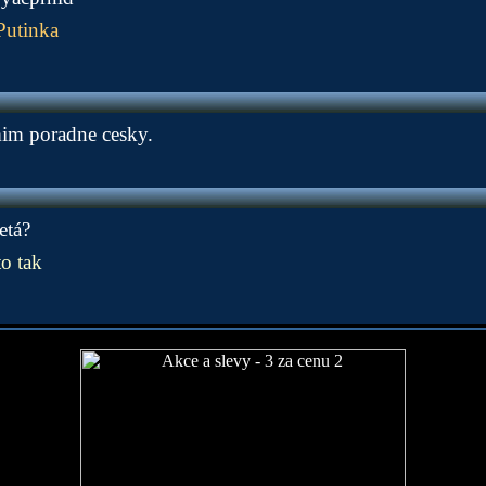
Putinka
im poradne cesky.
etá?
o tak