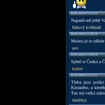
26.05.2018 17:45:32
Napadá mě ještě V
fialový květináč
26.05.2018 17:39:19
Można je to někde
aco
26.05.2018 17:29:59
Spletl si Česko a 
kaiten
26.05.2018 17:27:21
Třeba jsou polác
Kínského, u kteréh
Ten má velká zale
starýkyj