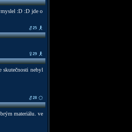
ymyslel :D :D jde o
25
29
e skutečnosti nebyl
28
obrým materiálu. ve