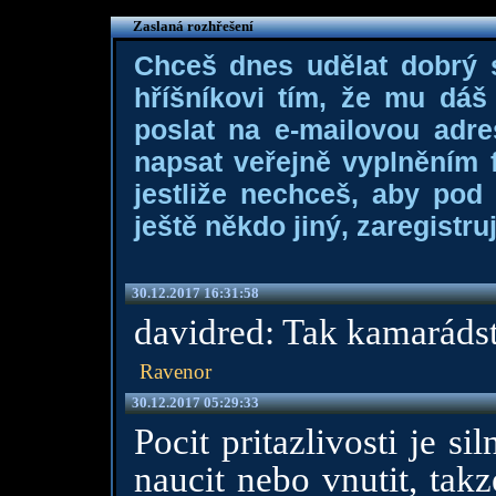
Zaslaná rozhřešení
Chceš dnes udělat dobrý
hříšníkovi tím, že mu dá
poslat na e-mailovou adre
napsat veřejně vyplněním f
jestliže nechceš, aby pod
ještě někdo jiný, zaregistruj
30.12.2017 16:31:58
davidred: Tak kamarádst
Ravenor
30.12.2017 05:29:33
Pocit pritazlivosti je si
naucit nebo vnutit, tak