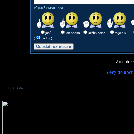
PŘILOŽ SMAILÍKA:
jupííí
tak bacha
držím palec
to je fuk
(
žádný )
Změňte sv
Slevy do obch
REKLAMA