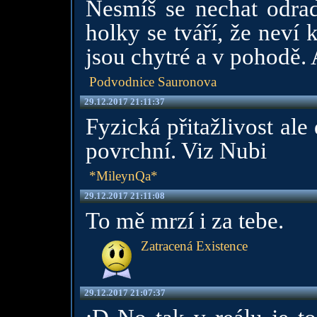
Nesmíš se nechat odra
holky se tváří, že neví 
jsou chytré a v pohodě. A
Podvodnice Sauronova
29.12.2017 21:11:37
Fyzická přitažlivost ale 
povrchní. Viz Nubi
*MileynQa*
29.12.2017 21:11:08
To mě mrzí i za tebe.
Zatracená Existence
29.12.2017 21:07:37