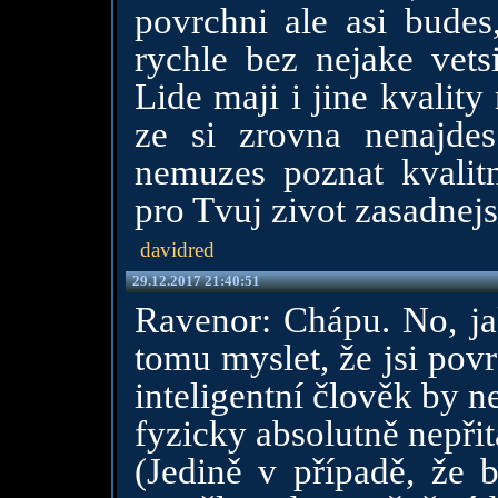
povrchni ale asi budes,
rychle bez nejake vets
Lide maji i jine kvality 
ze si zrovna nenajde
nemuzes poznat kvalit
pro Tvuj zivot zasadnejs
davidred
29.12.2017 21:40:51
Ravenor: Chápu. No, jak
tomu myslet, že jsi pov
inteligentní člověk by 
fyzicky absolutně nepřit
(Jedině v případě, že 