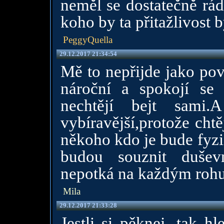
neměl se dostatečně rád
koho by ta přitažlivost b
PeggyQuella
29.12.2017 21:34:54
Mě to nepřijde jako pov
nároční a spokojí se 
nechtějí bejt sami
vybíravější,protože chtě
někoho kdo je bude fyzi
budou souznit dušev
nepotká na každým rohu
Mila
29.12.2017 21:33:28
Jestli si pěknej, tak h