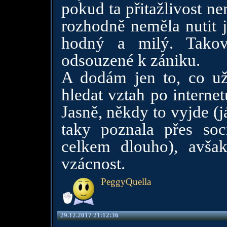
pokud ta přitažlivost n
rozhodně neměla nutit j
hodný a milý. Takov
odsouzené k zániku.
A dodám jen to, co u
hledat vztah po internet
Jasně, někdy to vyjde (j
taky poznala přes soc
celkem dlouho), avšak
vzácnost.
PeggyQuella
29.12.2017 21:12:36