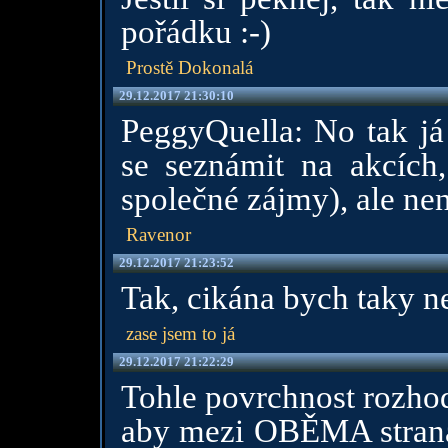
pořádku :-)
Prostě Dokonalá
29.12.2017 21:30:10
PeggyQuella: No tak já 
se seznámit na akcíc
společné zájmy), ale není
Ravenor
29.12.2017 21:23:52
Tak, cikána bych taky n
zase jsem to já
29.12.2017 21:22:29
Tohle povrchnost rozhod
aby mezi OBĚMA stranam