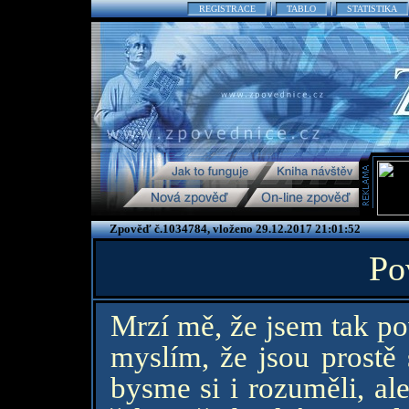
REGISTRACE
TABLO
STATISTIKA
Zpověď č.1034784, vloženo 29.12.2017 21:01:52
Po
Mrzí mě, že jsem tak pov
myslím, že jsou prostě 
bysme si i rozuměli, ale