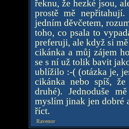
řeknu, že hezké jsou, al
prostě mě nepřitahují.
jedním děvčetem, rozumě
toho, co psala to vypad
preferuji, ale když si mě 
cikánka a můj zájem h
se s ní už tolik bavit jak
ublížilo :-( (otázka je, j
cikánka nebo spíš, že 
druhé). Jednoduše mě
myslím jinak jen dobré a
říct.
Ravenor