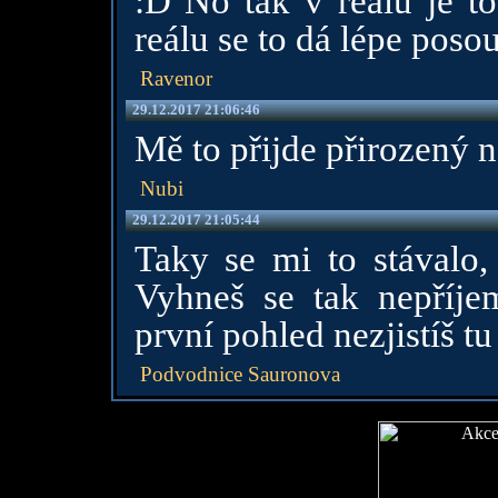
:D No tak v reálu je to
reálu se to dá lépe posoud
Ravenor
29.12.2017 21:06:46
Mě to přijde přirozený n
Nubi
29.12.2017 21:05:44
Taky se mi to stávalo, 
Vyhneš se tak nepříje
první pohled nezjistíš t
Podvodnice Sauronova